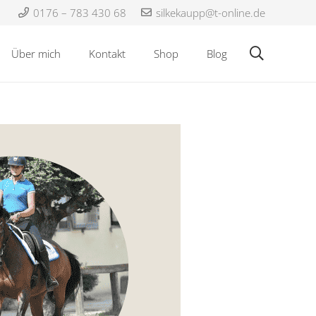
0176 – 783 430 68
silkekaupp@t-online.de
Über mich
Kontakt
Shop
Blog