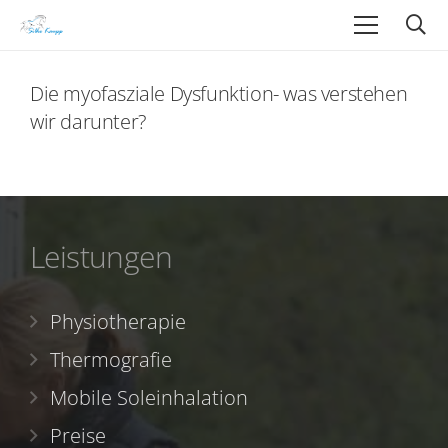
Die myofasziale Dysfunktion- was verstehen
wir darunter?
Leistungen
Physiotherapie
Thermografie
Mobile Soleinhalation
Preise