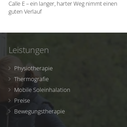
Calle E – ein langer, harter Weg nimmt einen
guten Verlauf
Leistungen
Physiotherapie
Thermografie
Mobile Soleinhalation
Preise
Bewegungstherapie