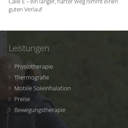
Calle E – ein langer, harter Weg nimmt einen
guten Verlauf
Leistungen
Physiotherapie
Thermografie
Mobile Soleinhalation
Preise
Bewegungstherapie