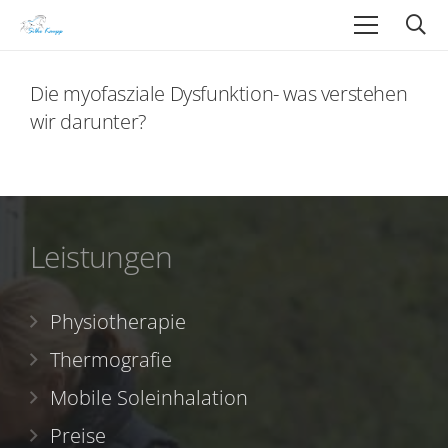
Die myofasziale Dysfunktion- was verstehen
wir darunter?
Leistungen
Physiotherapie
Thermografie
Mobile Soleinhalation
Preise