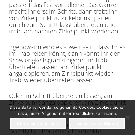
passiert das fast von alleine. Das Ganze
macht ihr erst im Schritt, dann trabt ihr
von Zirkelpunkt zu Zirkelpunkt pariert
durch zum Schritt lasst übertreten und
trabt am nächten Zirkelpunkt wieder an.
Irgendwann wird es soweit sein, dass ihr es
im Trab reiten könnt, dann könnt ihr den
Schwierigkeitsgrad steigern. Im Trab
übertreten lassen, am Zirkelpunkt
angaloppieren, am Zirkelpunkt wieder
Trab, wieder übertreten lassen.
Oder im Schritt übertreten lassen, am
Zirkelpunkt angaloppieren, am Zirkelpunkt
wieder Schritt.
Diese Seite verwendet so genannte Cookies. Cookies dienen
dazu, unser Angebot nutzerfreundlicher zu machen.
Der Phantasie sind kaum Grenzen gesetzt.
Ich bin einverstanden.
Datenschutzerklärung
Wichtig ist aber eben die korrekte